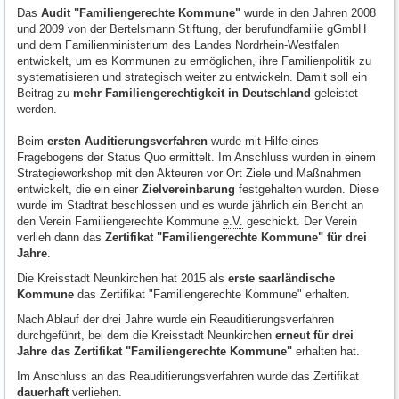
Das
Audit "Familiengerechte Kommune"
wurde in den Jahren 2008
und 2009 von der Bertelsmann Stiftung, der berufundfamilie gGmbH
und dem Familienministerium des Landes Nordrhein-Westfalen
entwickelt, um es Kommunen zu ermöglichen, ihre Familienpolitik zu
systematisieren und strategisch weiter zu entwickeln. Damit soll ein
Beitrag zu
mehr Familiengerechtigkeit in Deutschland
geleistet
werden.
Beim
ersten Auditierungsverfahren
wurde mit Hilfe eines
Fragebogens der Status Quo ermittelt. Im Anschluss wurden in einem
Strategieworkshop mit den Akteuren vor Ort Ziele und Maßnahmen
entwickelt, die ein einer
Zielvereinbarung
festgehalten wurden. Diese
wurde im Stadtrat beschlossen und es wurde jährlich ein Bericht an
den Verein Familiengerechte Kommune
e.V.
geschickt. Der Verein
verlieh dann das
Zertifikat "Familiengerechte Kommune" für drei
Jahre
.
Die Kreisstadt Neunkirchen hat 2015 als
erste saarländische
Kommune
das Zertifikat "Familiengerechte Kommune" erhalten.
Nach Ablauf der drei Jahre wurde ein Reauditierungsverfahren
durchgeführt, bei dem die Kreisstadt Neunkirchen
erneut für drei
Jahre das Zertifikat "Familiengerechte Kommune"
erhalten hat.
Im Anschluss an das Reauditierungsverfahren wurde das Zertifikat
dauerhaft
verliehen.