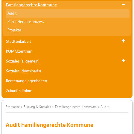
Familiengerechte Kommune
Audit
Zertifizierungsprozess
Projekte
Stadtteilarbeit
KOMMzentrum
Soziales (allgemein)
Soziales (downloads)
Rentenangelegenheiten
Zukunftsdiplom
Startseite
>
Bildung & Soziales
>
Familiengerechte Kommune
>
Audit
Audit Familiengerechte Kommune