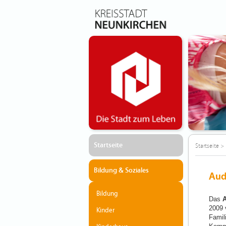
Startseite
Startseite
>
Bildung & Soziales
Aud
Bildung
Das
A
2009 
Kinder
Famil