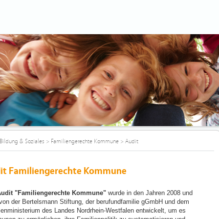
Bildung & Soziales
>
Familiengerechte Kommune
>
Audit
it Familiengerechte Kommune
udit "Familiengerechte Kommune"
wurde in den Jahren 2008 und
von der Bertelsmann Stiftung, der berufundfamilie gGmbH und dem
ienministerium des Landes Nordrhein-Westfalen entwickelt, um es