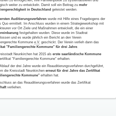
nen zu ermöglichen, ihre Familienpolitik zu systematisieren und
egisch weiter zu entwickeln. Damit soll ein Beitrag zu
mehr
iengerechtigkeit in Deutschland
geleistet werden.
ersten Auditierungsverfahren
wurde mit Hilfe eines Fragebogens der
s Quo ermittelt. Im Anschluss wurden in einem Strategieworkshop mit
kteuren vor Ort Ziele und Maßnahmen entwickelt, die ein einer
ereinbarung
festgehalten wurden. Diese wurde im Stadtrat
lossen und es wurde jährlich ein Bericht an den Verein
liengerechte Kommune
e.V.
geschickt. Der Verein verlieh dann das
fikat "Familiengerechte Kommune" für drei Jahre
.
reisstadt Neunkirchen hat 2015 als
erste saarländische Kommune
ertifikat "Familiengerechte Kommune" erhalten.
Ablauf der drei Jahre wurde ein Reauditierungsverfahren durchgeführt,
em die Kreisstadt Neunkirchen
erneut für drei Jahre das Zertifikat
iliengerechte Kommune"
erhalten hat.
schluss an das Reauditierungsverfahren wurde das Zertifikat
haft
verliehen.