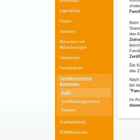
Kommu
Kinderhaus
strat
Jugendliche
Famil
Frauen
Beim
Statu
Senioren
den A
Zielv
Menschen mit
besch
Behinderungen
Fami
Zerti
Integration
Die K
Familienbüro
das Z
Familiengerechte
Nach 
Kommune
bei d
"Fam
Audit
Im An
Zertifizierungsprozess
dauer
Projekte
Stadtteilarbeit
KOMMzentrum