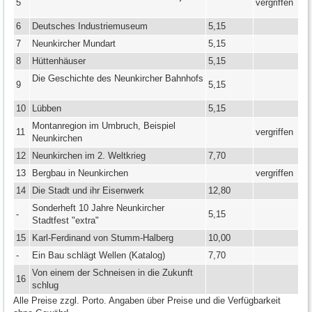
5
vergriffen
6
Deutsches Industriemuseum
5,15
7
Neunkircher Mundart
5,15
8
Hüttenhäuser
5,15
Die Geschichte des Neunkircher Bahnhofs
9
5,15
10
Lübben
5,15
Montanregion im Umbruch, Beispiel
11
vergriffen
Neunkirchen
12
Neunkirchen im 2. Weltkrieg
7,70
13
Bergbau in Neunkirchen
vergriffen
14
Die Stadt und ihr Eisenwerk
12,80
Sonderheft 10 Jahre Neunkircher
-
5,15
Stadtfest "extra"
15
Karl-Ferdinand von Stumm-Halberg
10,00
-
Ein Bau schlägt Wellen (Katalog)
7,70
Von einem der Schneisen in die Zukunft
16
schlug
Alle Preise zzgl. Porto. Angaben über Preise und die Verfügbarkeit