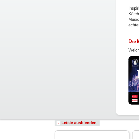
Inspi
Kärch
Music
echten
Die 
Welch
Leiste ausblenden