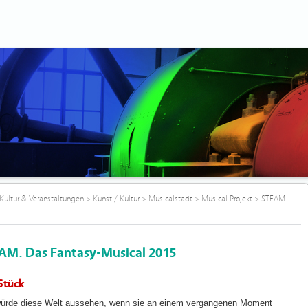
Kultur & Veranstaltungen
>
Kunst / Kultur
>
Musicalstadt
>
Musical Projekt
>
STEAM
AM. Das Fantasy-Musical 2015
Stück
ürde diese Welt aussehen, wenn sie an einem vergangenen Moment