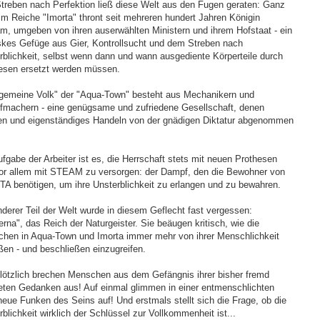
treben nach Perfektion ließ diese Welt aus den Fugen geraten: Ganz
im Reiche "Imorta" thront seit mehreren hundert Jahren Königin
m, umgeben von ihren auserwählten Ministern und ihrem Hofstaat - ein
skes Gefüge aus Gier, Kontrollsucht und dem Streben nach
rblichkeit, selbst wenn dann und wann ausgediente Körperteile durch
esen ersetzt werden müssen.
gemeine Volk" der "Aqua-Town" besteht aus Mechanikern und
machern - eine genügsame und zufriedene Gesellschaft, denen
n und eigenständiges Handeln von der gnädigen Diktatur abgenommen
ufgabe der Arbeiter ist es, die Herrschaft stets mit neuen Prothesen
or allem mit STEAM zu versorgen: der Dampf, den die Bewohner von
A benötigen, um ihre Unsterblichkeit zu erlangen und zu bewahren.
nderer Teil der Welt wurde in diesem Geflecht fast vergessen:
erna", das Reich der Naturgeister. Sie beäugen kritisch, wie die
hen in Aqua-Town und Imorta immer mehr von ihrer Menschlichkeit
ßen - und beschließen einzugreifen.
lötzlich brechen Menschen aus dem Gefängnis ihrer bisher fremd
teten Gedanken aus! Auf einmal glimmen in einer entmenschlichten
neue Funken des Seins auf! Und erstmals stellt sich die Frage, ob die
blichkeit wirklich der Schlüssel zur Vollkommenheit ist...