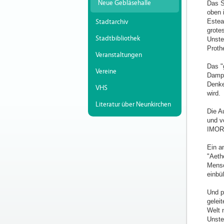
Neue Gebläsehalle
Das S
oben 
Estea
Stadtarchiv
grote
Stadtbibliothek
Unste
Proth
Veranstaltungen
Das "
Vereine
Dampf
Denke
VHS
wird.
Literatur über Neunkirchen
Die A
und v
IMORT
Ein a
"Aeth
Mensc
einbü
Und p
gelei
Welt 
Unster