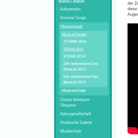
Kunst / Kultur
der Z
diese
Kulturtrailer
Augen
Kriminal Tango
Musicalstadt
Musical Projekt
STUMM 2016
STEAM 2015
STEAM 2014
Der Jedermann! Das
Musical 2013
Der Jedermann! Das
Musical 2012
Musicalschule
Günter Rohrbach
Filmpreis
Kulturgesellschaft
Städtische Galerie
Musikschule