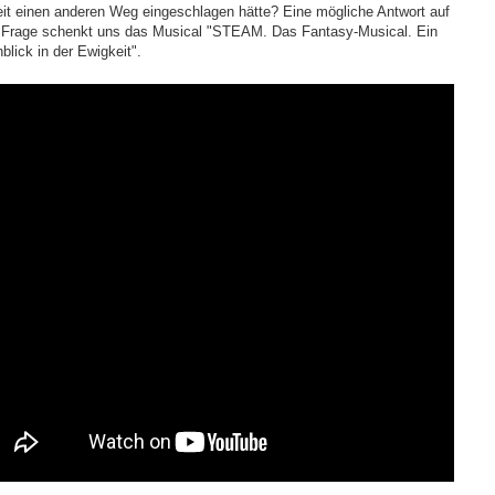
eit einen anderen Weg eingeschlagen hätte? Eine mögliche Antwort auf
 Frage schenkt uns das Musical "STEAM. Das Fantasy-Musical. Ein
blick in der Ewigkeit".