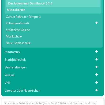
Der Jedermann! Das Musical 2012
Musicalschule
Günter Rohrbach Filmpreis
Kulturgesellschaft
Städtische Galerie
Musikschule
Neue Gebläsehalle
Stadtarchiv
Stadtbibliothek
Veranstaltungen
Vereine
VHS
Literatur über Neunkirchen
Startseite
>
Kultur & Veranstaltungen
>
Kunst / Kultur
>
Musicalstadt
>
Musical