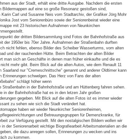
hmen aus der Stadt, erhält eine dritte Ausgabe. Nachdem die ersten
n Bildermappen auf eine so große Resonanz gestoßen sind,
 Karin Carl und Susanne Neis vom Stadtarchiv, der Grafiker Jörg Mohr
onika Jost vom Seniorenbüro sowie der Seniorenbeirat wieder eine
rmappe mit 23 historischen Aufnahmen von Neunkirchen
mengestellt.
rpunkt der dritten Bildersammlung sind Fotos der Bahnhofstraße aus
eit der 1950er bis 70er Jahre. Aufnahmen der Straßenbahn durften
lich nicht fehlen, ebenso Bilder des Scheiber Wasserturms, vom alten
bad und der rauchenden Hütte. Beim Betrachten der alten Bilder
ert man sich an Geschäfte in denen man früher einkaufte und die es
 nicht mehr gibt. Beim Blick auf die alten Autos, wie dem Renault 11
m Saarland nur "Cremeschnittsche" genannt und anderer Oldtimer kann
n Erinnerungen schwelgen. Das Herz von Fans der alten
oßebahn" schlägt höher wenn
ie Straßenbahn in der Bahnhofstraße und am Hüttenberg fahren sehen.
e in der Bahnhofstraße hat es in den letzen Jahr großen
derungen gegeben. Mit Blick auf die alten Fotos ist es immer wieder
essant zu sehen wie sich die Stadt verändert hat.
otomappe haben wir wieder Neunkircher Seniorenheimen,
pflegeeinrichtungen und Betreuungsgruppen für Demenzkranke, für
rbeit zur Verfügung gestellt. Mit den nostalgischen Bildern wollen wir
e in der Seniorenarbeit wichtige Biografiearbeit Arbeitsmaterialien an die
geben, die dazu anregen sollen, Erinnerungen zu wecken und ins
räch zu kommen.