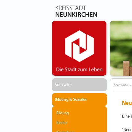
Startseite
Startseite
>
Bildung & Soziales
Neu
Bildung
Eine 
Kinder
"Neun