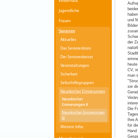
Kinderhaus
Aufna
beide
Jugendliche
haben
und M
Frauen
Bilde
Senioren
zusam
Schwe
Aktuelles
der Z
natür
Das Seniorenbüro
Stadt
Der Seniorenbeirat
erinn
heute
Veranstaltungen
CV, i
Sicherheit
man i
"Stro
Selbsthilfegruppen
sie d
Neunkircher Erinnerungen
Gerad
Verän
Neunkircher
inter
Erinnerungen II
Die F
Neunkircher Erinnerungen
Tages
III
Ihre A
für di
Weitere Infos
Hand 
Gesp