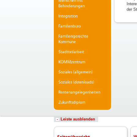
Menschen mit
Inter
Behinderungen
der S
Integration
Familienbüro
Familiengerechte
Kommune
Stadtteilarbeit
KOMMzentrum
Soziales (allgemein)
Soziales (downloads)
Rentenangelegenheiten
Zukunftsdiplom
Leiste ausblenden