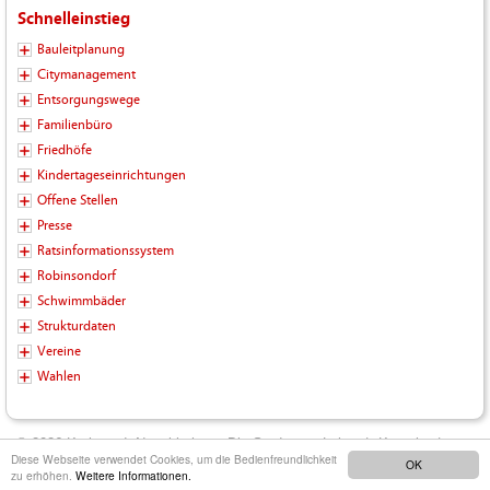
Schnelleinstieg
Bauleitplanung
Citymanagement
Entsorgungswege
Familienbüro
Friedhöfe
Kindertageseinrichtungen
Offene Stellen
Presse
Ratsinformationssystem
Robinsondorf
Schwimmbäder
Strukturdaten
Vereine
Wahlen
© 2026 Kreisstadt Neunkirchen - Die Stadt zum Leben |
Kontakt
|
Diese Webseite verwendet Cookies, um die Bedienfreundlichkeit
OK
Impressum
|
Datenschutz
|
Barrierefreiheit
|
Inhalt
zu erhöhen.
Weitere Informationen.