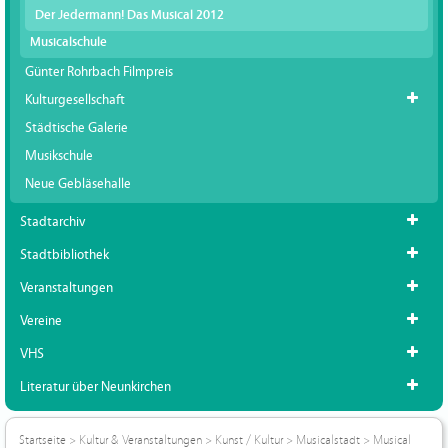
Der Jedermann! Das Musical 2012
Musicalschule
Günter Rohrbach Filmpreis
Kulturgesellschaft
Städtische Galerie
Musikschule
Neue Gebläsehalle
Stadtarchiv
Stadtbibliothek
Veranstaltungen
Vereine
VHS
Literatur über Neunkirchen
Startseite
>
Kultur & Veranstaltungen
>
Kunst / Kultur
>
Musicalstadt
>
Musical