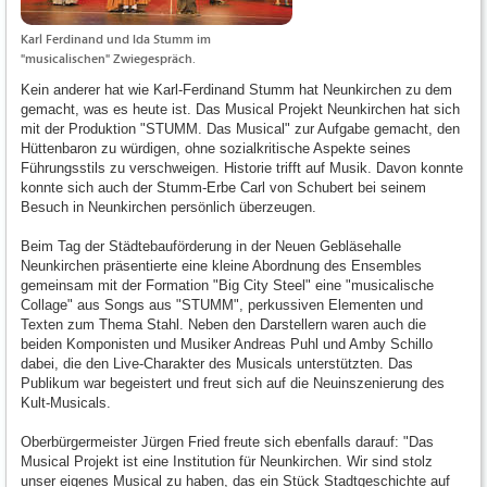
Karl Ferdinand und Ida Stumm im
"musicalischen" Zwiegespräch.
Kein anderer hat wie Karl-Ferdinand Stumm hat Neunkirchen zu dem
gemacht, was es heute ist. Das Musical Projekt Neunkirchen hat sich
mit der Produktion "STUMM. Das Musical" zur Aufgabe gemacht, den
Hüttenbaron zu würdigen, ohne sozialkritische Aspekte seines
Führungsstils zu verschweigen. Historie trifft auf Musik. Davon konnte
konnte sich auch der Stumm-Erbe Carl von Schubert bei seinem
Besuch in Neunkirchen persönlich überzeugen.
Beim Tag der Städtebauförderung in der Neuen Gebläsehalle
Neunkirchen präsentierte eine kleine Abordnung des Ensembles
gemeinsam mit der Formation "Big City Steel" eine "musicalische
Collage" aus Songs aus "STUMM", perkussiven Elementen und
Texten zum Thema Stahl. Neben den Darstellern waren auch die
beiden Komponisten und Musiker Andreas Puhl und Amby Schillo
dabei, die den Live-Charakter des Musicals unterstützten. Das
Publikum war begeistert und freut sich auf die Neuinszenierung des
Kult-Musicals.
Oberbürgermeister Jürgen Fried freute sich ebenfalls darauf: "Das
Musical Projekt ist eine Institution für Neunkirchen. Wir sind stolz
unser eigenes Musical zu haben, das ein Stück Stadtgeschichte auf