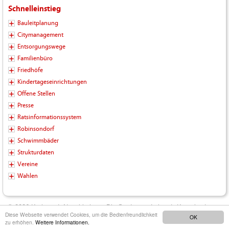
Schnelleinstieg
Bauleitplanung
Citymanagement
Entsorgungswege
Familienbüro
Friedhöfe
Kindertageseinrichtungen
Offene Stellen
Presse
Ratsinformationssystem
Robinsondorf
Schwimmbäder
Strukturdaten
Vereine
Wahlen
© 2026 Kreisstadt Neunkirchen - Die Stadt zum Leben |
Kontakt
|
Diese Webseite verwendet Cookies, um die Bedienfreundlichkeit
OK
Impressum
|
Datenschutz
|
Barrierefreiheit
|
Inhalt
zu erhöhen.
Weitere Informationen.