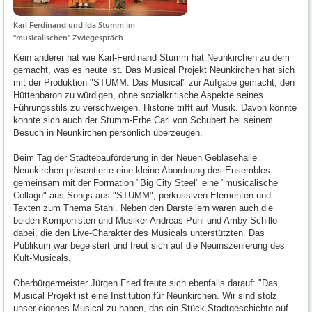
Karl Ferdinand und Ida Stumm im
"musicalischen" Zwiegespräch.
Kein anderer hat wie Karl-Ferdinand Stumm hat Neunkirchen zu dem
gemacht, was es heute ist. Das Musical Projekt Neunkirchen hat sich
mit der Produktion "STUMM. Das Musical" zur Aufgabe gemacht, den
Hüttenbaron zu würdigen, ohne sozialkritische Aspekte seines
Führungsstils zu verschweigen. Historie trifft auf Musik. Davon konnte
konnte sich auch der Stumm-Erbe Carl von Schubert bei seinem
Besuch in Neunkirchen persönlich überzeugen.
Beim Tag der Städtebauförderung in der Neuen Gebläsehalle
Neunkirchen präsentierte eine kleine Abordnung des Ensembles
gemeinsam mit der Formation "Big City Steel" eine "musicalische
Collage" aus Songs aus "STUMM", perkussiven Elementen und
Texten zum Thema Stahl. Neben den Darstellern waren auch die
beiden Komponisten und Musiker Andreas Puhl und Amby Schillo
dabei, die den Live-Charakter des Musicals unterstützten. Das
Publikum war begeistert und freut sich auf die Neuinszenierung des
Kult-Musicals.
Oberbürgermeister Jürgen Fried freute sich ebenfalls darauf: "Das
Musical Projekt ist eine Institution für Neunkirchen. Wir sind stolz
unser eigenes Musical zu haben, das ein Stück Stadtgeschichte auf