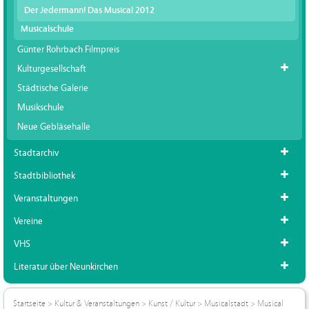
Der Jedermann! Das Musical 2012
Musicalschule
Günter Rohrbach Filmpreis
Kulturgesellschaft
Städtische Galerie
Musikschule
Neue Gebläsehalle
Stadtarchiv
Stadtbibliothek
Veranstaltungen
Vereine
VHS
Literatur über Neunkirchen
Startseite
>
Kultur & Veranstaltungen
>
Kunst / Kultur
>
Musicalstadt
>
Musical