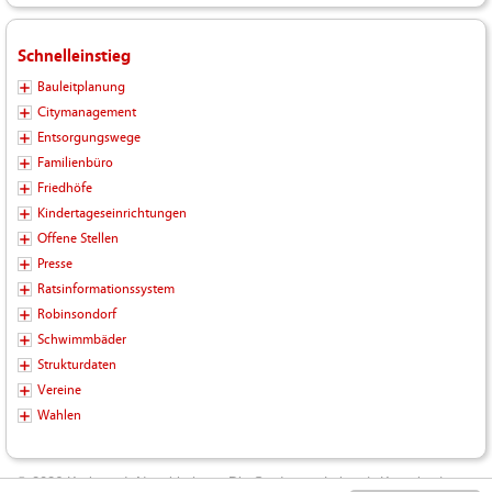
Schnelleinstieg
Bauleitplanung
Citymanagement
Entsorgungswege
Familienbüro
Friedhöfe
Kindertageseinrichtungen
Offene Stellen
Presse
Ratsinformationssystem
Robinsondorf
Schwimmbäder
Strukturdaten
Vereine
Wahlen
© 2026 Kreisstadt Neunkirchen - Die Stadt zum Leben |
Kontakt
|