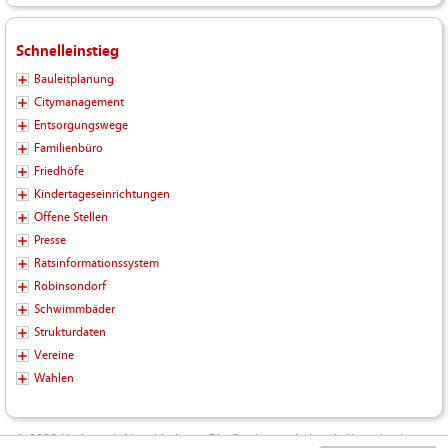
Schnelleinstieg
Bauleitplanung
Citymanagement
Entsorgungswege
Familienbüro
Friedhöfe
Kindertageseinrichtungen
Offene Stellen
Presse
Ratsinformationssystem
Robinsondorf
Schwimmbäder
Strukturdaten
Vereine
Wahlen
© 2026 Kreisstadt Neunkirchen - Die Stadt zum Leben |
Kontakt
|