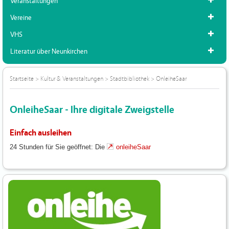
Veranstaltungen
Vereine
VHS
Literatur über Neunkirchen
Startseite
>
Kultur & Veranstaltungen
>
Stadtbibliothek
>
OnleiheSaar
OnleiheSaar - Ihre digitale Zweigstelle
Einfach ausleihen
24 Stunden für Sie geöffnet: Die
onleiheSaar