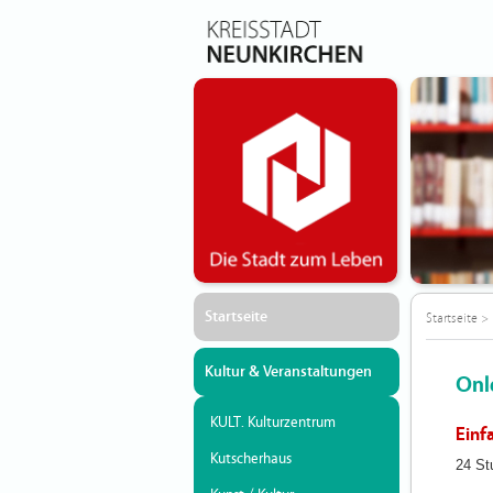
Startseite
Startseite
>
Kultur & Veranstaltungen
Onle
KULT. Kulturzentrum
Einf
Kutscherhaus
24 St