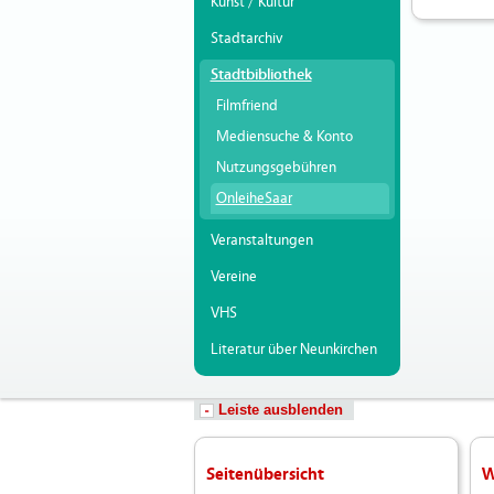
Kunst / Kultur
Stadtarchiv
Stadtbibliothek
Filmfriend
Mediensuche & Konto
Nutzungsgebühren
OnleiheSaar
Veranstaltungen
Vereine
VHS
Literatur über Neunkirchen
Leiste ausblenden
Seitenübersicht
W