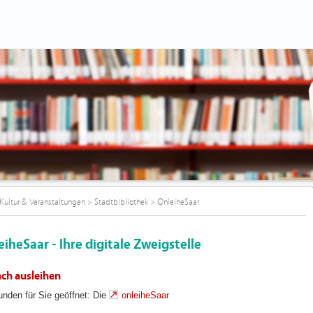
Kultur & Veranstaltungen
>
Stadtbibliothek
>
OnleiheSaar
iheSaar - Ihre digitale Zweigstelle
ach ausleihen
unden für Sie geöffnet: Die
onleiheSaar