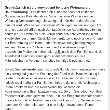
Grundsätzlich ist die vorwiegend benutzte Wohnung die
Hauptwohnung
. Dies richtet sich zunächst nach der zeitlichen
Nutzung eines Kalenderjahres. So ist bei zwei Wohnungen die
Wohnung Nebenwohnung, die weniger als die Hälfte des Jahres
benutzt wird. Welche von mehreren Wohnungen vorwiegend genutzt
wird, ist ausschließlich nach den tatsächlichen Aufenthaltszeiten zu
beurteilen. Nur wenn sich die vorwiegend genutzte Wohnung nicht
zweifelsfrei bestimmen lässt, können ergänzend noch andere Kriterien
zur Bestimmung von Haupt- oder Nebenwohnung herangezogen
werden. Diese, als "Schwerpunkt der Lebensbeziehungen"
bezeichnete Merkmale richten sich
z.B.
nach dem Familienstand, der
Arbeitsstelle und den sonstigen Lebensbeziehungen, wie
Mitgliedschaft in Vereinen, sonstige familiäre Bindungen, etc.
Sofern Sie
verheiratet
sind, ist grundsätzlich davon auszugehen, dass
die vorwiegend genutzte Wohnung der Familie die Hauptwohnung ist.
Sollten Sie daher an einem anderen Ort arbeiten und dort wohnen,
jedoch regelmäßig zur Familie heimfahren, dann ist die Wohnung an
Ihrem Arbeitsort nur Ihre Nebenwohnung, während die
Familienwohnung Ihre Hauptwohnung ist. Sofern Sie jedoch von Ihrem
Ehepartner dauernd getrennt leben, d.h. die Ehegemeinschaft besteht
nur noch formal, so bestimmen sich Ihre Haupt- bzw. Nebenwohnung
nach den Kriterien, die auch für eine ledige, erwachsene Person
gelten.