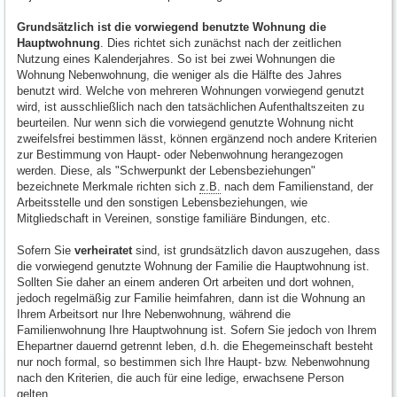
Grundsätzlich ist die vorwiegend benutzte Wohnung die
Hauptwohnung
. Dies richtet sich zunächst nach der zeitlichen
Nutzung eines Kalenderjahres. So ist bei zwei Wohnungen die
Wohnung Nebenwohnung, die weniger als die Hälfte des Jahres
benutzt wird. Welche von mehreren Wohnungen vorwiegend genutzt
wird, ist ausschließlich nach den tatsächlichen Aufenthaltszeiten zu
beurteilen. Nur wenn sich die vorwiegend genutzte Wohnung nicht
zweifelsfrei bestimmen lässt, können ergänzend noch andere Kriterien
zur Bestimmung von Haupt- oder Nebenwohnung herangezogen
werden. Diese, als "Schwerpunkt der Lebensbeziehungen"
bezeichnete Merkmale richten sich
z.B.
nach dem Familienstand, der
Arbeitsstelle und den sonstigen Lebensbeziehungen, wie
Mitgliedschaft in Vereinen, sonstige familiäre Bindungen, etc.
Sofern Sie
verheiratet
sind, ist grundsätzlich davon auszugehen, dass
die vorwiegend genutzte Wohnung der Familie die Hauptwohnung ist.
Sollten Sie daher an einem anderen Ort arbeiten und dort wohnen,
jedoch regelmäßig zur Familie heimfahren, dann ist die Wohnung an
Ihrem Arbeitsort nur Ihre Nebenwohnung, während die
Familienwohnung Ihre Hauptwohnung ist. Sofern Sie jedoch von Ihrem
Ehepartner dauernd getrennt leben, d.h. die Ehegemeinschaft besteht
nur noch formal, so bestimmen sich Ihre Haupt- bzw. Nebenwohnung
nach den Kriterien, die auch für eine ledige, erwachsene Person
gelten.