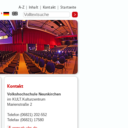
A-Z
Inhalt
Kontakt
Startseite
|
|
|
Kontakt
Volkshochschule Neunkirchen
im KULT.Kulturzentrum
Marienstraße 2
Telefon (06821) 202-552
Telefax (06821) 17580
www.nk-vhs.de