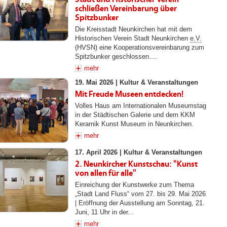
schließen Vereinbarung über
Spitzbunker
Die Kreisstadt Neunkirchen hat mit dem
Historischen Verein Stadt Neunkirchen
e.V.
(HVSN) eine Kooperationsvereinbarung zum
Spitzbunker geschlossen....
mehr
19. Mai 2026 |
Kultur & Veranstaltungen
Mit Freude Museen entdecken!
Volles Haus am Internationalen Museumstag
in der Städtischen Galerie und dem KKM
Keramik Kunst Museum in Neunkirchen.
mehr
17. April 2026 |
Kultur & Veranstaltungen
2. Neunkircher Kunstschau: "Kunst
von allen für alle"
Einreichung der Kunstwerke zum Thema
„Stadt Land Fluss“ vom 27. bis 29. Mai 2026
| Eröffnung der Ausstellung am Sonntag, 21.
Juni, 11 Uhr in der...
mehr