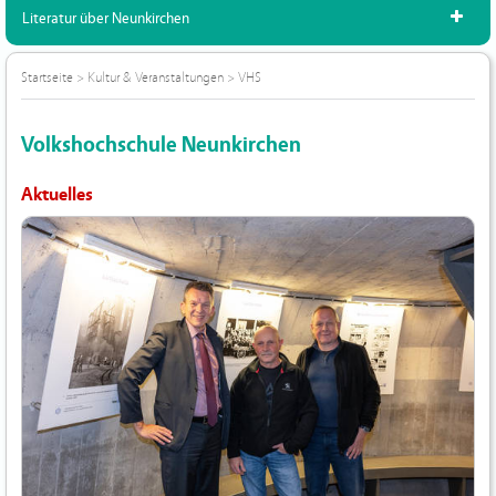
Literatur über Neunkirchen
Startseite
>
Kultur & Veranstaltungen
>
VHS
Volkshochschule Neunkirchen
Aktuelles