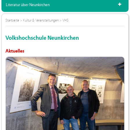
Literatur über Neunkirchen
Startseite
>
Kultur & Veranstaltungen
>
VHS
Volkshochschule Neunkirchen
Aktuelles