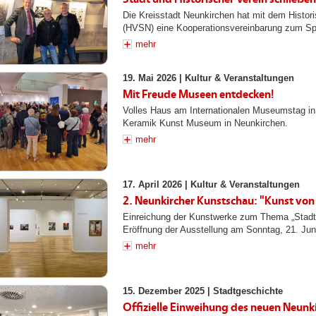
Die Kreisstadt Neunkirchen hat mit dem Histor
(HVSN) eine Kooperationsvereinbarung zum Spi
mehr
19. Mai 2026 |
Kultur & Veranstaltungen
Mit Freude Museen entdecken!
Volles Haus am Internationalen Museumstag i
Keramik Kunst Museum in Neunkirchen.
mehr
17. April 2026 |
Kultur & Veranstaltungen
2. Neunkircher Kunstschau: "Kunst von a
Einreichung der Kunstwerke zum Thema „Stadt 
Eröffnung der Ausstellung am Sonntag, 21. Juni,
mehr
15. Dezember 2025 |
Stadtgeschichte
Offizielle Einweihung des neuen Neunk