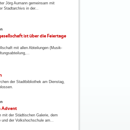
ster Jörg Aumann gemeinsam mit
 Stadtarchivs in der...
en
esellschaft ist über die Feiertage
lschaft mit allen Abteilungen (Musik-
tungsabteilung,...
n
irchen der Stadtbibliothek am Dienstag,
hlossen.
en
im Advent
m mit der Städtischen Galerie, dem
und der Volkshochschule am...