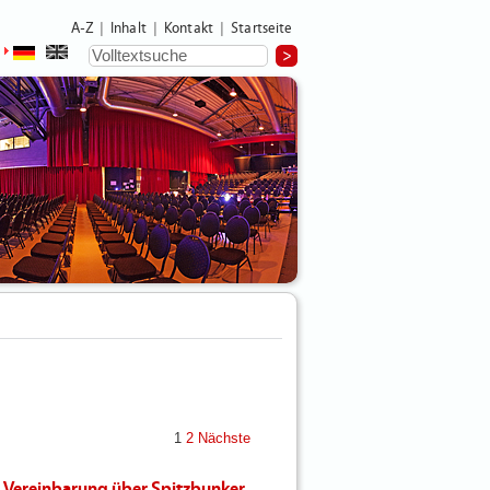
A-Z
Inhalt
Kontakt
Startseite
|
|
|
1
2
Nächste
en Vereinbarung über Spitzbunker