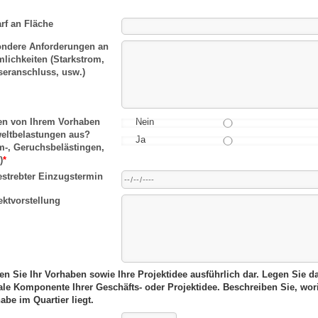
rf an Fläche
ndere Anforderungen an
lichkeiten (Starkstrom,
eranschluss, usw.)
n von Ihrem Vorhaben
Nein
ltbelastungen aus?
Ja
m-, Geruchsbelästingen,
)
*
strebter Einzugstermin
ektvorstellung
len Sie Ihr Vorhaben sowie Ihre Projektidee ausführlich dar. Legen Sie 
ale Komponente Ihrer Geschäfts- oder Projektidee. Beschreiben Sie, wori
habe im Quartier liegt.