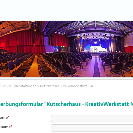
Kultur & Veranstaltungen
>
Kutscherhaus
>
Bewerbungsformular
erbungsformular "Kutscherhaus - KreativWerkstatt 
name
*
hname
*