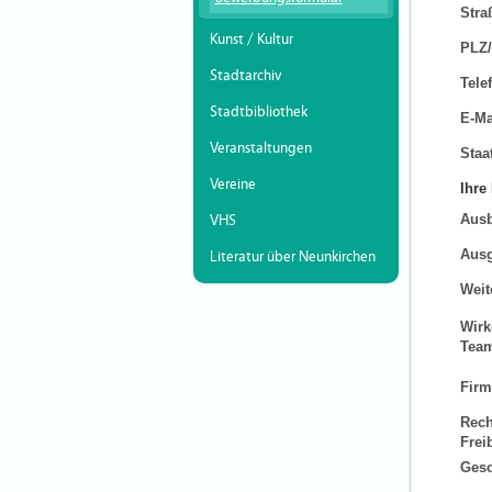
Stra
Kunst / Kultur
PLZ/
Stadtarchiv
Tele
Stadtbibliothek
E-Ma
Veranstaltungen
Staa
Vereine
Ihre
Ausb
VHS
Ausg
Literatur über Neunkirchen
Weit
Wirk
Tea
Firm
Rech
Frei
Gesc