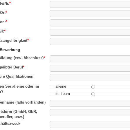
ße/Nr.
*
Ort
*
fon:
*
il:
*
tsangehörigkeit
*
 Bewerbung
ildung (erw. Abschluss)
*
eübter Beruf
*
ere Qualifikationen
en Sie alleine oder im
alleine
m?
im Team
enname (falls vorhanden)
tsform (GmbH, GbR,
berufler, usw.)
häftszweck