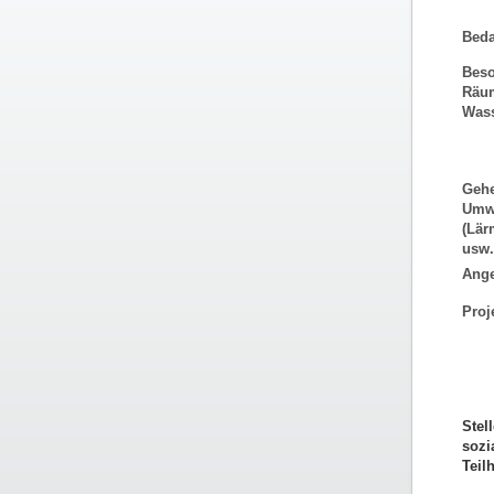
Beda
Beso
Räum
Wass
Gehe
Umwe
(Lär
usw.
Ange
Proj
Stel
sozi
Teil