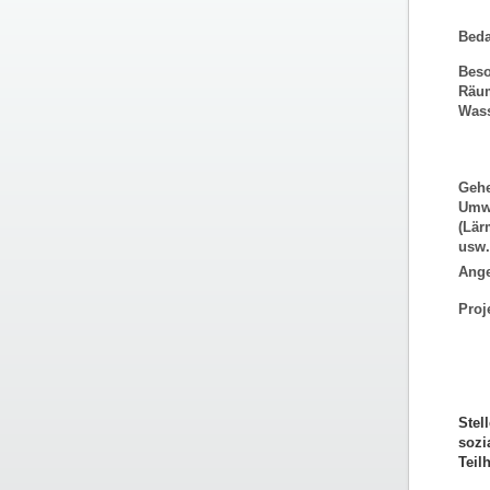
Beda
Beso
Räum
Wass
Gehe
Umwe
(Lär
usw.
Ange
Proj
Stel
sozi
Teil