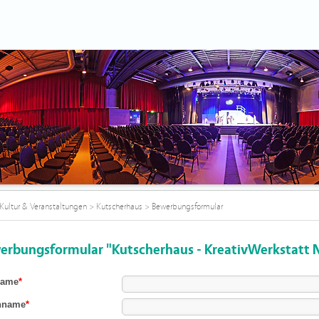
Kultur & Veranstaltungen
>
Kutscherhaus
>
Bewerbungsformular
erbungsformular "Kutscherhaus - KreativWerkstatt 
name
*
hname
*