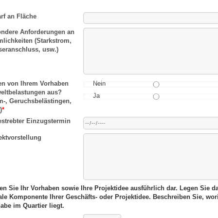
rf an Fläche
ndere Anforderungen an
lichkeiten (Starkstrom,
eranschluss, usw.)
n von Ihrem Vorhaben
Nein
ltbelastungen aus?
Ja
m-, Geruchsbelästingen,
)
*
strebter Einzugstermin
ektvorstellung
len Sie Ihr Vorhaben sowie Ihre Projektidee ausführlich dar. Legen Sie 
ale Komponente Ihrer Geschäfts- oder Projektidee. Beschreiben Sie, wori
habe im Quartier liegt.