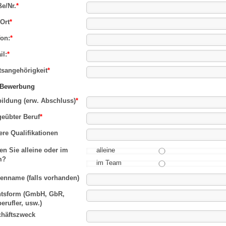
ße/Nr.
*
Ort
*
fon:
*
il:
*
tsangehörigkeit
*
 Bewerbung
ildung (erw. Abschluss)
*
eübter Beruf
*
ere Qualifikationen
en Sie alleine oder im
alleine
m?
im Team
enname (falls vorhanden)
tsform (GmbH, GbR,
berufler, usw.)
häftszweck