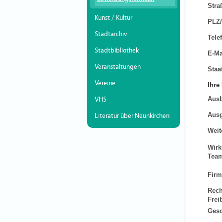
Stra
Kunst / Kultur
PLZ/
Stadtarchiv
Tele
Stadtbibliothek
E-Ma
Veranstaltungen
Staa
Vereine
Ihre
Ausb
VHS
Ausg
Literatur über Neunkirchen
Weit
Wirk
Tea
Firm
Rech
Frei
Gesc