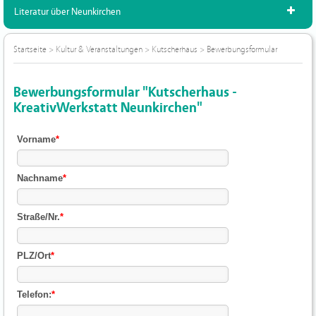
Literatur über Neunkirchen
Startseite
>
Kultur & Veranstaltungen
>
Kutscherhaus
>
Bewerbungsformular
Bewerbungsformular "Kutscherhaus -
KreativWerkstatt Neunkirchen"
Vorname
*
Nachname
*
Straße/Nr.
*
PLZ/Ort
*
Telefon:
*