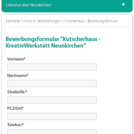
Literatur über Neunkirchen
Startseite
>
Kultur & Veranstaltungen
>
Kutscherhaus
>
Bewerbungsformular
Bewerbungsformular "Kutscherhaus -
KreativWerkstatt Neunkirchen"
Vorname
*
Nachname
*
Straße/Nr.
*
PLZ/Ort
*
Telefon:
*