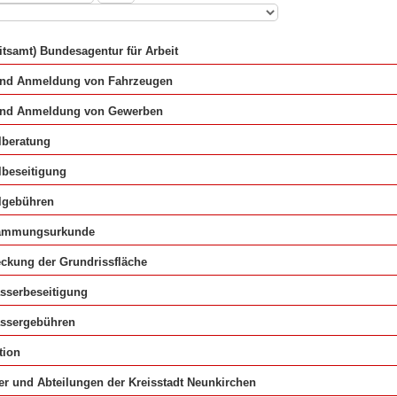
itsamt) Bundesagentur für Arbeit
und Anmeldung von Fahrzeugen
und Anmeldung von Gewerben
lberatung
lbeseitigung
lgebühren
ammungsurkunde
ckung der Grundrissfläche
sserbeseitigung
ssergebühren
tion
r und Abteilungen der Kreisstadt Neunkirchen