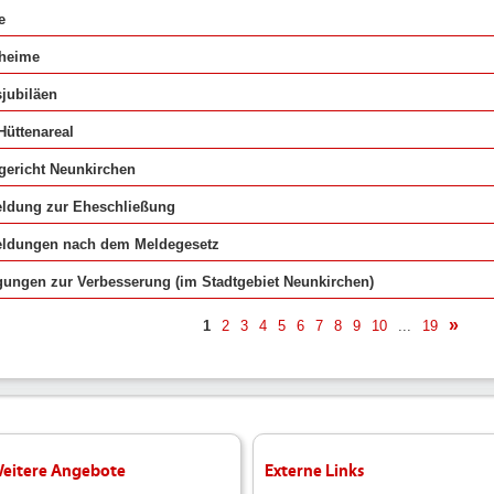
e
nheime
sjubiläen
Hüttenareal
ericht Neunkirchen
ldung zur Eheschließung
ldungen nach dem Meldegesetz
ungen zur Verbesserung (im Stadtgebiet Neunkirchen)
1
2
3
4
5
6
7
8
9
10
...
19
näch
eitere Angebote
Externe Links