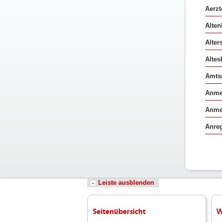
Aerzt
Alte
Alter
Altes
Amtsg
Anme
Anme
Anreg
Leiste ausblenden
Seitenübersicht
W