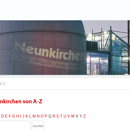
A-Z
nkirchen von A-Z
C
D
E
F
G
H
I
J
K
L
M
N
O
P
Q
R
S
T
U
V
W
X
Y
Z