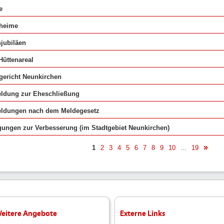
e
nheime
sjubiläen
Hüttenareal
ericht Neunkirchen
ldung zur Eheschließung
ldungen nach dem Meldegesetz
ungen zur Verbesserung (im Stadtgebiet Neunkirchen)
1
2
3
4
5
6
7
8
9
10
...
19
näch
eitere Angebote
Externe Links