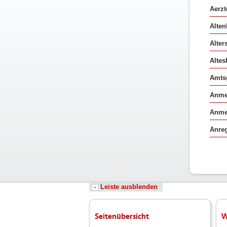
Aerzt
Alte
Alter
Altes
Amtsg
Anme
Anme
Anreg
Leiste ausblenden
Seitenübersicht
W