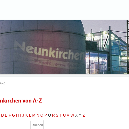
A-Z
nkirchen von A-Z
C
D
E
F
G
H
I
J
K
L
M
N
O
P
Q
R
S
T
U
V
W
X
Y
Z