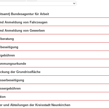
itsamt) Bundesagentur für Arbeit
und Anmeldung von Fahrzeugen
und Anmeldung von Gewerben
lberatung
lbeseitigung
lgebühren
ammungsurkunde
ckung der Grundrissfläche
sserbeseitigung
ssergebühren
tion
r und Abteilungen der Kreisstadt Neunkirchen