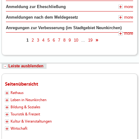
Anmeldung zur Eheschließung
more
Anmeldungen nach dem Meldegesetz
more
Anregungen zur Verbesserung (im Stadtgebiet Neunkirchen)
more
1
2
3
4
5
6
7
8
9
10
...
19
nächste
Leiste ausblenden
Seitenübersicht
Rathaus
Leben in Neunkirchen
Bildung & Soziales
Touristik & Freizeit
Kultur & Veranstaltungen
Wirtschaft