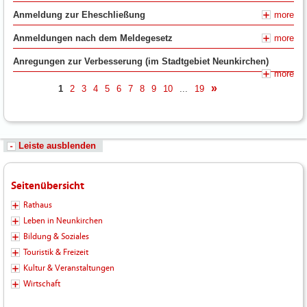
Anmeldung zur Eheschließung
more
Anmeldungen nach dem Meldegesetz
more
Anregungen zur Verbesserung (im Stadtgebiet Neunkirchen)
more
1
2
3
4
5
6
7
8
9
10
...
19
nächste
Leiste ausblenden
Seitenübersicht
Rathaus
Leben in Neunkirchen
Bildung & Soziales
Touristik & Freizeit
Kultur & Veranstaltungen
Wirtschaft