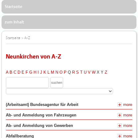
Startseite
zum Inhalt
Startseite
>
A-Z
Neunkirchen von A-Z
A
B
C
D
E
F
G
H
I
J
K
L
M
N
O
P
Q
R
S
T
U
V
W
X
Y
Z
(Arbeitsamt) Bundesagentur für Arbeit
more
Ab- und Anmeldung von Fahrzeugen
more
Ab- und Anmeldung von Gewerben
more
Abfallberatung
more