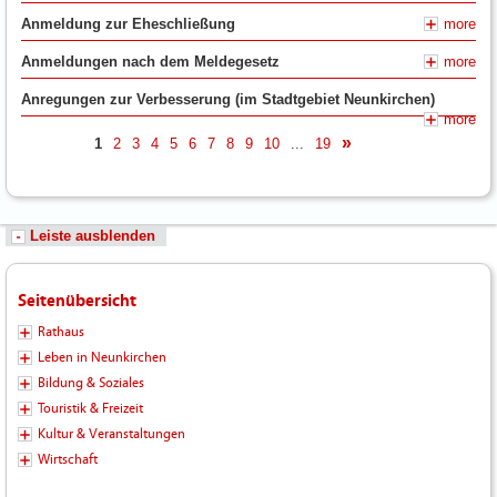
Anmeldung zur Eheschließung
more
Anmeldungen nach dem Meldegesetz
more
Anregungen zur Verbesserung (im Stadtgebiet Neunkirchen)
more
1
2
3
4
5
6
7
8
9
10
...
19
nächste
Leiste ausblenden
Seitenübersicht
Rathaus
Leben in Neunkirchen
Bildung & Soziales
Touristik & Freizeit
Kultur & Veranstaltungen
Wirtschaft