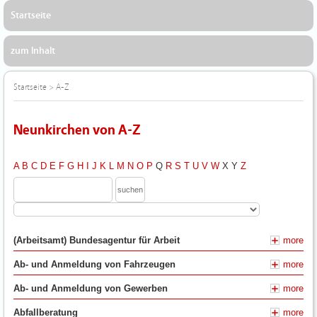
Startseite
zum Inhalt
Startseite
>
A-Z
Neunkirchen von A-Z
A
B
C
D
E
F
G
H
I
J
K
L
M
N
O
P
Q
R
S
T
U
V
W
X
Y
Z
(Arbeitsamt) Bundesagentur für Arbeit
more
Ab- und Anmeldung von Fahrzeugen
more
Ab- und Anmeldung von Gewerben
more
Abfallberatung
more