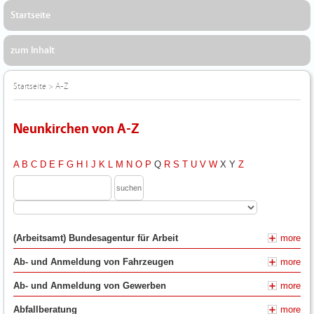
Startseite
zum Inhalt
Startseite
>
A-Z
Neunkirchen von A-Z
A
B
C
D
E
F
G
H
I
J
K
L
M
N
O
P
Q
R
S
T
U
V
W
X
Y
Z
(Arbeitsamt) Bundesagentur für Arbeit
more
Ab- und Anmeldung von Fahrzeugen
more
Ab- und Anmeldung von Gewerben
more
Abfallberatung
more