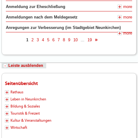
Anmeldung zur Eheschließung
more
Anmeldungen nach dem Meldegesetz
more
Anregungen zur Verbesserung (im Stadtgebiet Neunkirchen)
more
1
2
3
4
5
6
7
8
9
10
...
19
nächste
Leiste ausblenden
Seitenübersicht
Rathaus
Leben in Neunkirchen
Bildung & Soziales
Touristik & Freizeit
Kultur & Veranstaltungen
Wirtschaft