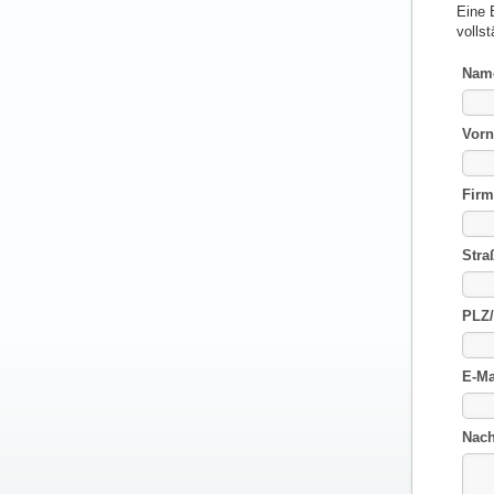
Eine 
vollst
Nam
Vor
Firm
Stra
PLZ/
E-Ma
Nach