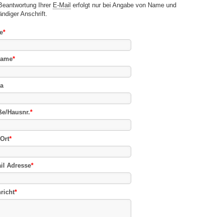
Beantwortung Ihrer
E-Mail
erfolgt nur bei Angabe von Name und
ändiger Anschrift.
e
*
name
*
a
ße/Hausnr.
*
Ort
*
il Adresse
*
richt
*