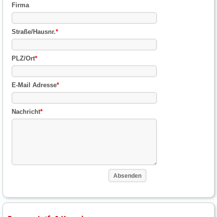
Firma
Straße/Hausnr.
*
PLZ/Ort
*
E-Mail Adresse
*
Nachricht
*