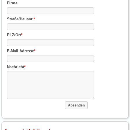
Firma
Straße/Hausnr.
*
PLZ/Ort
*
E-Mail Adresse
*
Nachricht
*