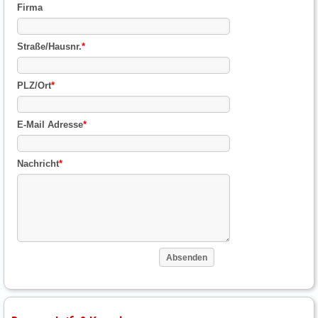
Firma
Straße/Hausnr.
*
PLZ/Ort
*
E-Mail Adresse
*
Nachricht
*