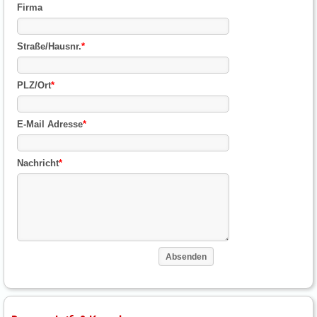
Firma
Straße/Hausnr.
*
PLZ/Ort
*
E-Mail Adresse
*
Nachricht
*