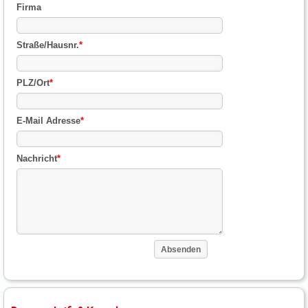
Firma
Straße/Hausnr.
*
PLZ/Ort
*
E-Mail Adresse
*
Nachricht
*