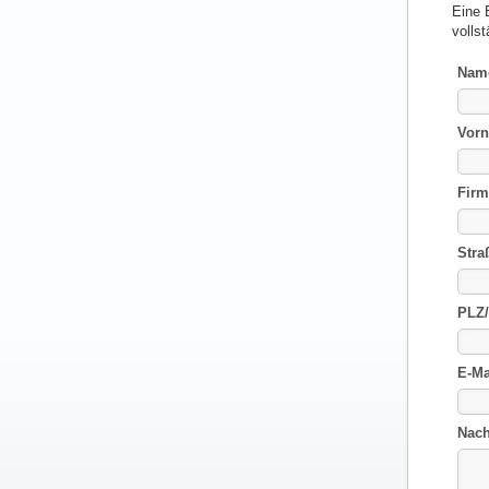
Eine 
vollst
Nam
Vor
Firm
Stra
PLZ/
E-Ma
Nach