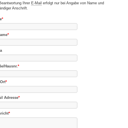
Beantwortung Ihrer
E-Mail
erfolgt nur bei Angabe von Name und
ändiger Anschrift.
e
*
name
*
a
ße/Hausnr.
*
Ort
*
il Adresse
*
richt
*