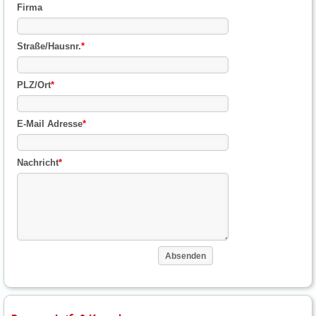
Firma
Straße/Hausnr.
*
PLZ/Ort
*
E-Mail Adresse
*
Nachricht
*