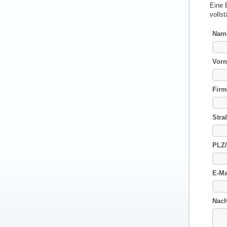
Eine 
vollst
Nam
Vor
Firm
Stra
PLZ/
E-Ma
Nach