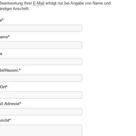
Beantwortung Ihrer
E-Mail
erfolgt nur bei Angabe von Name und
ändiger Anschrift.
e
*
name
*
a
ße/Hausnr.
*
Ort
*
il Adresse
*
richt
*