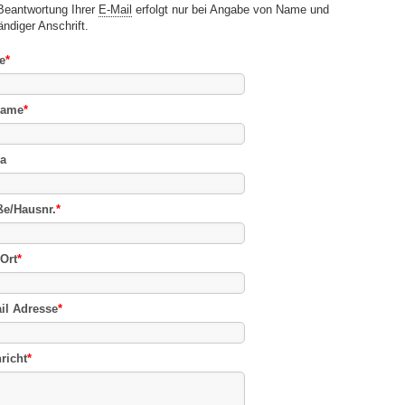
Beantwortung Ihrer
E-Mail
erfolgt nur bei Angabe von Name und
ändiger Anschrift.
e
*
name
*
a
ße/Hausnr.
*
Ort
*
il Adresse
*
richt
*