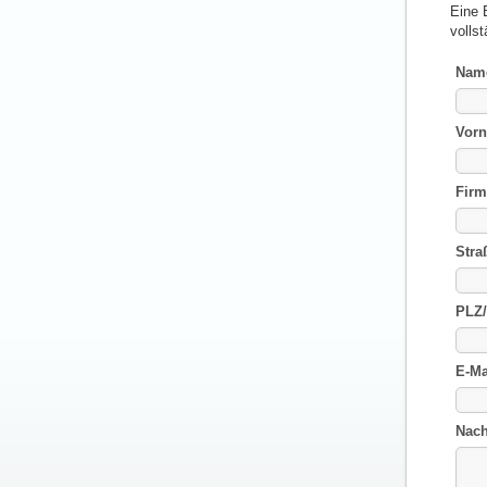
Eine 
vollst
Nam
Vor
Firm
Stra
PLZ/
E-Ma
Nach