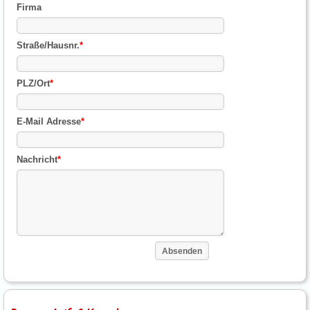
Firma
Straße/Hausnr.
*
PLZ/Ort
*
E-Mail Adresse
*
Nachricht
*