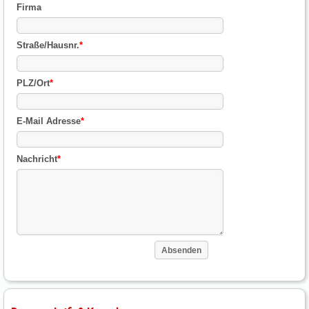
Firma
Straße/Hausnr.
*
PLZ/Ort
*
E-Mail Adresse
*
Nachricht
*