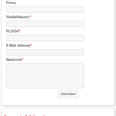
Firma
Straße/Hausnr.
*
PLZ/Ort
*
E-Mail Adresse
*
Nachricht
*