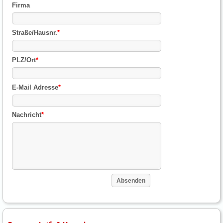
Firma
Straße/Hausnr.
*
PLZ/Ort
*
E-Mail Adresse
*
Nachricht
*