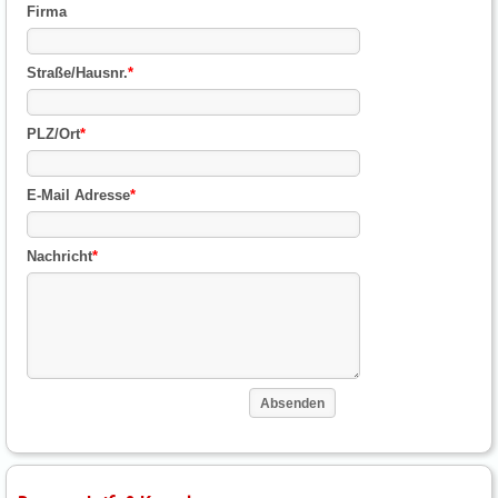
Firma
Straße/Hausnr.
*
PLZ/Ort
*
E-Mail Adresse
*
Nachricht
*