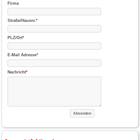
Firma
Straße/Hausnr.
*
PLZ/Ort
*
E-Mail Adresse
*
Nachricht
*