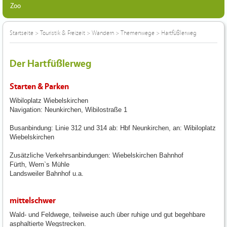
Zoo
Startseite
>
Touristik & Freizeit
>
Wandern
>
Themenwege
>
Hartfüßlerweg
Der Hartfüßlerweg
Starten & Parken
Wibiloplatz Wiebelskirchen
Navigation: Neunkirchen, Wibilostraße 1
Busanbindung: Linie 312 und 314 ab: Hbf Neunkirchen, an: Wibiloplatz
Wiebelskirchen
Zusätzliche Verkehrsanbindungen: Wiebelskirchen Bahnhof
Fürth, Wern`s Mühle
Landsweiler Bahnhof u.a.
mittelschwer
Wald- und Feldwege, teilweise auch über ruhige und gut begehbare
asphaltierte Wegstrecken.