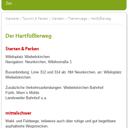
Zoo
Startseite
>
Touristik & Freizeit
>
Wandern
>
Themenwege
>
Hartfüßlerweg
Der Hartfüßlerweg
Starten & Parken
Wibiloplatz Wiebelskirchen
Navigation: Neunkirchen, Wibilostraße 1
Busanbindung: Linie 312 und 314 ab: Hbf Neunkirchen, an: Wibiloplatz
Wiebelskirchen
Zusätzliche Verkehrsanbindungen: Wiebelskirchen Bahnhof
Fürth, Wern`s Mühle
Landsweiler Bahnhof u.a.
mittelschwer
Wald- und Feldwege, teilweise auch über ruhige und gut begehbare
asphaltierte Wegstrecken.