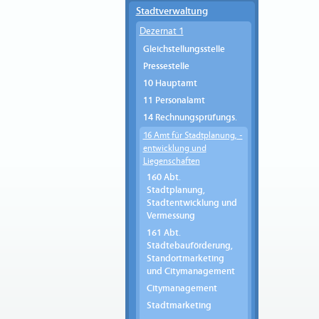
Stadtverwaltung
Dezernat 1
Gleichstellungsstelle
Pressestelle
10 Hauptamt
11 Personalamt
14 Rechnungsprüfungs.
16 Amt für Stadtplanung, -
entwicklung und
Liegenschaften
160 Abt.
Stadtplanung,
Stadtentwicklung und
Vermessung
161 Abt.
Städtebauförderung,
Standortmarketing
und Citymanagement
Citymanagement
Stadtmarketing