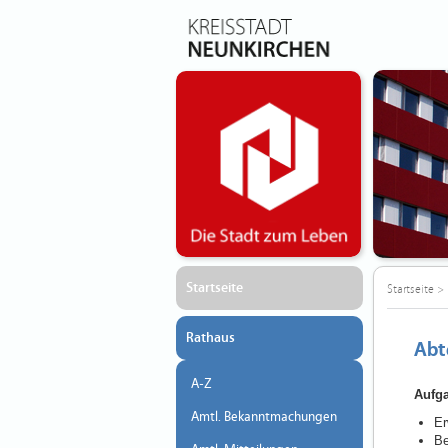
Startseite
Startseite
>
Rathaus
Abt
A-Z
Aufg
Amtl. Bekanntmachungen
Er
Be