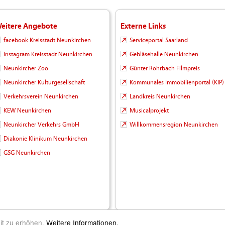
eitere Angebote
Externe Links
facebook Kreisstadt Neunkirchen
Serviceportal Saarland
Instagram Kreisstadt Neunkirchen
Gebläsehalle Neunkirchen
Neunkircher Zoo
Günter Rohrbach Filmpreis
Neunkircher Kulturgesellschaft
Kommunales Immobilienportal (KIP)
Verkehrsverein Neunkirchen
Landkreis Neunkirchen
KEW Neunkirchen
Musicalprojekt
Neunkircher Verkehrs GmbH
Willkommensregion Neunkirchen
Diakonie Klinikum Neunkirchen
GSG Neunkirchen
it zu erhöhen.
Weitere Informationen.
m Leben |
Kontakt
|
Impressum
|
Datenschutz
|
Barrierefreiheit
|
Inhalt