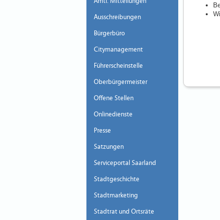
Amtl. Mitteilungen
Be
Wi
Ausschreibungen
Bürgerbüro
Citymanagement
Führerscheinstelle
Oberbürgermeister
Offene Stellen
Onlinedienste
Presse
Satzungen
Serviceportal Saarland
Stadtgeschichte
Stadtmarketing
Stadtrat und Ortsräte