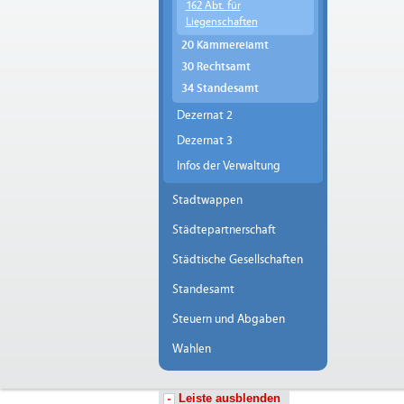
162 Abt. für
Liegenschaften
20 Kämmereiamt
30 Rechtsamt
34 Standesamt
Dezernat 2
Dezernat 3
Infos der Verwaltung
Stadtwappen
Städtepartnerschaft
Städtische Gesellschaften
Standesamt
Steuern und Abgaben
Wahlen
Leiste ausblenden