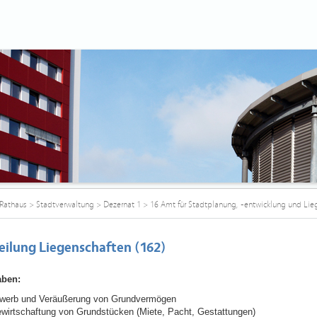
Rathaus
>
Stadtverwaltung
>
Dezernat 1
>
16 Amt für Stadtplanung, -entwicklung und Lie
eilung Liegenschaften (162)
aben:
werb und Veräußerung von Grundvermögen
wirtschaftung von Grundstücken (Miete, Pacht, Gestattungen)