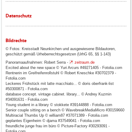
Datenschutz
Bildrechte
© Fotos: Kreisstadt Neunkirchen und ausgewiesene Bildautoren,
geschützt gemäß Urheberrechtsgesetzen (UrhG 65, §§ 1-143)
Panoramaaufnahmen: Robert Serra -
zeitraum.de
Excited about the new space © Yuri Arcurs #49271405 - Fotolia.com
Rentnerin im Greifreifenrollstuhl © Robert Kneschke #30702379 -
Fotolia.com
Leckeres Frühstück mit latte macchiato... © doris oberfrank-list
#50300871 - Fotolia.com
database concept. vintage cabinet. library... © Andrey Kuzmin
#34091631 - Fotolia.com
Young student in a library © stokkete #39144888 - Fotolia.com
Senior couple sitting on a bench © WavebreakMediaMicro #30159660
Multiracial Thumbs Up © william87 #37071389 - Fotolia.com
geplantes Eigenheim © djama #37549041 - Fotolia.com
freundliche junge frau im büro © Picture-Factory #30293091 -
Fotolia.com