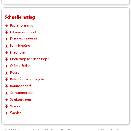
Schnelleinstieg
Bauleitplanung
Citymanagement
Entsorgungswege
Familienbüro
Friedhöfe
Kindertageseinrichtungen
Offene Stellen
Presse
Ratsinformationssystem
Robinsondorf
Schwimmbäder
Strukturdaten
Vereine
Wahlen
© 2026 Kreisstadt Neunkirchen - Die Stadt zum Leben |
Kontakt
|