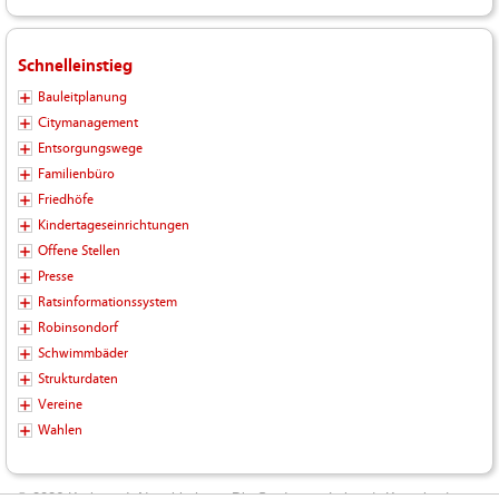
Schnelleinstieg
Bauleitplanung
Citymanagement
Entsorgungswege
Familienbüro
Friedhöfe
Kindertageseinrichtungen
Offene Stellen
Presse
Ratsinformationssystem
Robinsondorf
Schwimmbäder
Strukturdaten
Vereine
Wahlen
© 2026 Kreisstadt Neunkirchen - Die Stadt zum Leben |
Kontakt
|