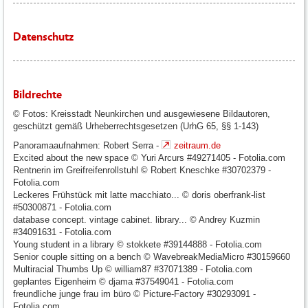
Datenschutz
Bildrechte
© Fotos: Kreisstadt Neunkirchen und ausgewiesene Bildautoren,
geschützt gemäß Urheberrechtsgesetzen (UrhG 65, §§ 1-143)
Panoramaaufnahmen: Robert Serra -
zeitraum.de
Excited about the new space © Yuri Arcurs #49271405 - Fotolia.com
Rentnerin im Greifreifenrollstuhl © Robert Kneschke #30702379 -
Fotolia.com
Leckeres Frühstück mit latte macchiato... © doris oberfrank-list
#50300871 - Fotolia.com
database concept. vintage cabinet. library... © Andrey Kuzmin
#34091631 - Fotolia.com
Young student in a library © stokkete #39144888 - Fotolia.com
Senior couple sitting on a bench © WavebreakMediaMicro #30159660
Multiracial Thumbs Up © william87 #37071389 - Fotolia.com
geplantes Eigenheim © djama #37549041 - Fotolia.com
freundliche junge frau im büro © Picture-Factory #30293091 -
Fotolia.com