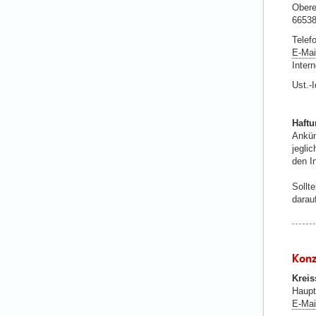
Obere
66538
Telefo
E-Mai
Inter
Ust.-
Haftu
Ankün
jeglic
den In
Sollte
darau
Konz
Kreis
Haup
E-Mai