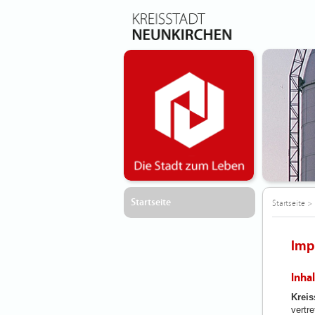
Startseite
Startseite
>
Imp
Inha
Kreis
vertr