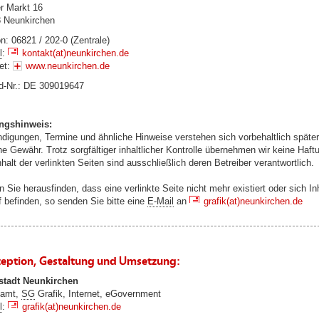
r Markt 16
 Neunkirchen
n: 06821 / 202-0 (Zentrale)
l
:
kontakt(at)neunkirchen.de
net:
www.neunkirchen.de
Id-Nr.: DE 309019647
ngshinweis:
digungen, Termine und ähnliche Hinweise verstehen sich vorbehaltlich späte
he Gewähr. Trotz sorgfältiger inhaltlicher Kontrolle übernehmen wir keine Haftu
halt der verlinkten Seiten sind ausschließlich deren Betreiber verantwortlich.
n Sie herausfinden, dass eine verlinkte Seite nicht mehr existiert oder sich In
f befinden, so senden Sie bitte eine
E-Mail
an
grafik(at)neunkirchen.de
eption, Gestaltung und Umsetzung:
stadt Neunkirchen
tamt,
SG
Grafik, Internet, eGovernment
l
:
grafik(at)neunkirchen.de