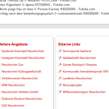
racial Thumbs Up © william87 #37071389 - Fotolia.com
ntes Eigenheim © djama #37549041 - Fotolia.com
dliche junge frau im büro © Picture-Factory #30293091 - Fotolia.com
chlag nach dem bewerbungsgespräch © contrastwerkstatt #36585609 - Fotol
eitere Angebote
Externe Links
facebook Kreisstadt Neunkirchen
Serviceportal Saarland
Instagram Kreisstadt Neunkirchen
Gebläsehalle Neunkirchen
Neunkircher Zoo
Günter Rohrbach Filmpreis
Neunkircher Kulturgesellschaft
Kommunales Immobilienportal (KIP)
Verkehrsverein Neunkirchen
Landkreis Neunkirchen
KEW Neunkirchen
Musicalprojekt
Neunkircher Verkehrs GmbH
Willkommensregion Neunkirchen
Diakonie Klinikum Neunkirchen
GSG Neunkirchen