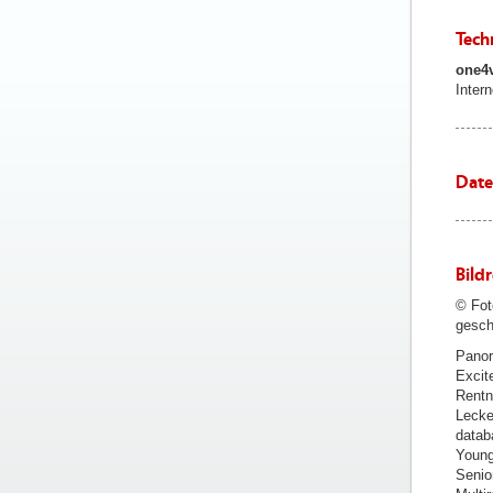
Tech
one4
Intern
Date
Bild
© Fot
gesch
Panor
Excit
Rentn
Lecke
datab
Young
Senio