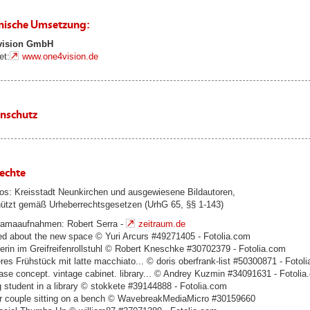
nische Umsetzung:
vision GmbH
et:
www.one4vision.de
nschutz
rechte
os: Kreisstadt Neunkirchen und ausgewiesene Bildautoren,
ützt gemäß Urheberrechtsgesetzen (UrhG 65, §§ 1-143)
amaaufnahmen: Robert Serra -
zeitraum.de
ed about the new space © Yuri Arcurs #49271405 - Fotolia.com
erin im Greifreifenrollstuhl © Robert Kneschke #30702379 - Fotolia.com
res Frühstück mit latte macchiato... © doris oberfrank-list #50300871 - Fotol
ase concept. vintage cabinet. library... © Andrey Kuzmin #34091631 - Fotolia
 student in a library © stokkete #39144888 - Fotolia.com
r couple sitting on a bench © WavebreakMediaMicro #30159660