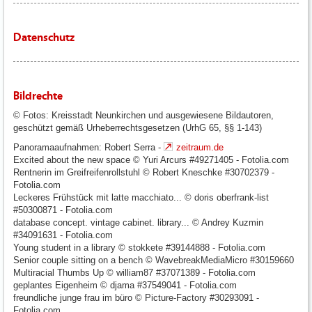
Datenschutz
Bildrechte
© Fotos: Kreisstadt Neunkirchen und ausgewiesene Bildautoren,
geschützt gemäß Urheberrechtsgesetzen (UrhG 65, §§ 1-143)
Panoramaaufnahmen: Robert Serra -
zeitraum.de
Excited about the new space © Yuri Arcurs #49271405 - Fotolia.com
Rentnerin im Greifreifenrollstuhl © Robert Kneschke #30702379 -
Fotolia.com
Leckeres Frühstück mit latte macchiato... © doris oberfrank-list
#50300871 - Fotolia.com
database concept. vintage cabinet. library... © Andrey Kuzmin
#34091631 - Fotolia.com
Young student in a library © stokkete #39144888 - Fotolia.com
Senior couple sitting on a bench © WavebreakMediaMicro #30159660
Multiracial Thumbs Up © william87 #37071389 - Fotolia.com
geplantes Eigenheim © djama #37549041 - Fotolia.com
freundliche junge frau im büro © Picture-Factory #30293091 -
Fotolia.com