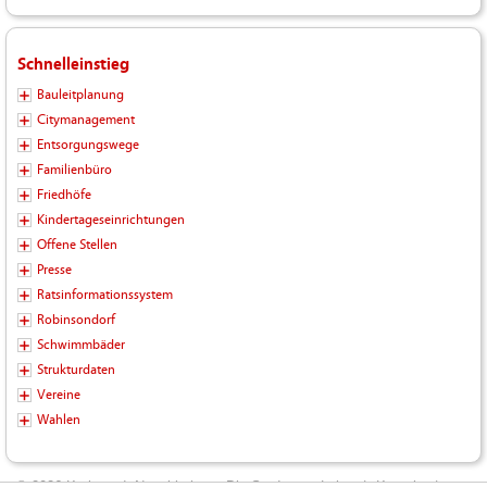
Schnelleinstieg
Bauleitplanung
Citymanagement
Entsorgungswege
Familienbüro
Friedhöfe
Kindertageseinrichtungen
Offene Stellen
Presse
Ratsinformationssystem
Robinsondorf
Schwimmbäder
Strukturdaten
Vereine
Wahlen
© 2026 Kreisstadt Neunkirchen - Die Stadt zum Leben |
Kontakt
|